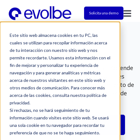
Solicita una demo
Este sitio web almacena cookies en tu PC, las
cuales se utilizan para recopilar información acerca
de tu interacción con nuestro sitio web y nos
Noticias Evolbe
permite recordarte. Usamos esta información con el
fin de mejorar y personalizar tu experiencia de
Tu aliado en la evolución empresarial. Aprende
navegación y para generar analíticas y métricas
cómo simplificar la gestión de múltiples
acerca de nuestros visitantes en este sitio web y
establecimientos y potenciar el rendimiento de
otros medios de comunicación. Para conocer más
tu equipo con las soluciones integrales de
acerca de las cookies, consulta nuestra política de
Evolbe.
privacidad.
Si rechazas, no se hará seguimiento de tu
información cuando visites este sitio web. Se usará
Solicita más información
una sola cookie en tu navegador para recordar tu
preferencia de que no se te haga seguimiento.